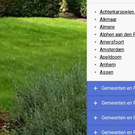
Achterkarspelen 
Alkmaar
Almere
Alphen aan den R
Amersfoort
Amsterdam
Apeldoorn
Arnhem
Assen
Gemeenten en P
Gemeenten en P
Gemeenten en P
Gemeenten en P