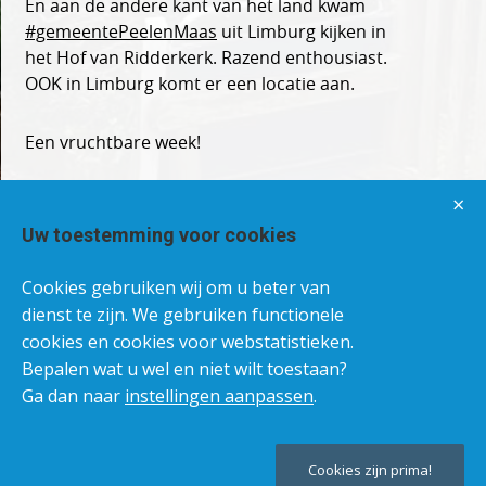
En aan de andere kant van het land kwam
#gemeentePeelenMaas
uit Limburg kijken in
het Hof van Ridderkerk. Razend enthousiast.
OOK in Limburg komt er een locatie aan.
Een vruchtbare week!
×
Uw toestemming voor cookies
Cookies gebruiken wij om u beter van
dienst te zijn. We gebruiken functionele
cookies en cookies voor webstatistieken.
Bepalen wat u wel en niet wilt toestaan?
Ga dan naar
instellingen aanpassen
.
Cookies zijn prima!