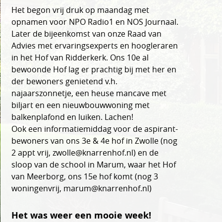
Het begon vrij druk op maandag met
opnamen voor NPO Radio1 en NOS Journaal.
Later de bijeenkomst van onze Raad van
Advies met ervaringsexperts en hoogleraren
in het Hof van Ridderkerk. Ons 10e al
bewoonde Hof lag er prachtig bij met her en
der bewoners genietend v.h.
najaarszonnetje, een heuse mancave met
biljart en een nieuwbouwwoning met
balkenplafond en luiken. Lachen!
Ook een informatiemiddag voor de aspirant-
bewoners van ons 3e & 4e hof in Zwolle (nog
2 appt vrij, zwolle@knarrenhof.nl) en de
sloop van de school in Marum, waar het Hof
van Meerborg, ons 15e hof komt (nog 3
woningenvrij, marum@knarrenhof.nl)
Het was weer een mooie week!