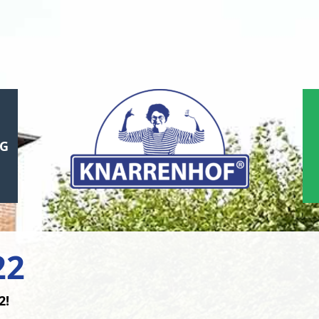
UG
22
2!