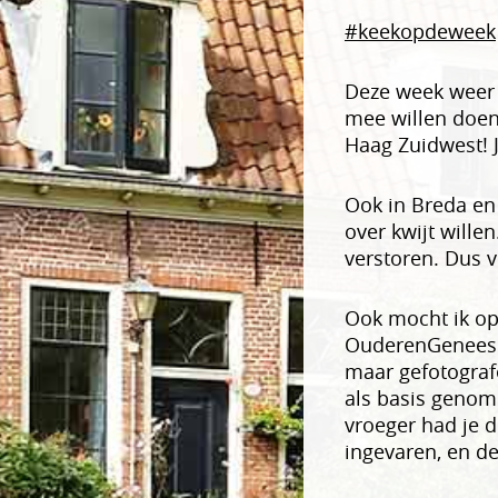
#keekopdeweek
Deze week weer 
mee willen doe
Haag Zuidwest! J
Ook in Breda en
over kwijt wille
verstoren. Dus v
Ook mocht ik op
OuderenGeneesku
maar gefotograf
als basis genom
vroeger had je 
ingevaren, en de