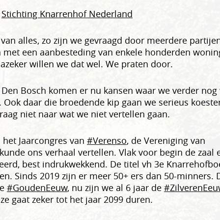
Stichting Knarrenhof Nederland
van alles, zo zijn we gevraagd door meerdere partije
n met een aanbesteding van enkele honderden wonin
azeker willen we dat wel. We praten door.
 Den Bosch komen er nu kansen waar we verder nog 
n. Ook daar die broedende kip gaan we serieus koeste
raag niet naar wat we niet vertellen gaan.
 het Jaarcongres van
#Verenso
, de Vereniging van
nde ons verhaal vertellen. Vlak voor begin de zaal 
eerd, best indrukwekkend. De titel vh 3e Knarrehofbo
en. Sinds 2019 zijn er meer 50+ ers dan 50-minners. 
de
#GoudenEeuw
, nu zijn we al 6 jaar de
#ZilverenEe
ze gaat zeker tot het jaar 2099 duren.