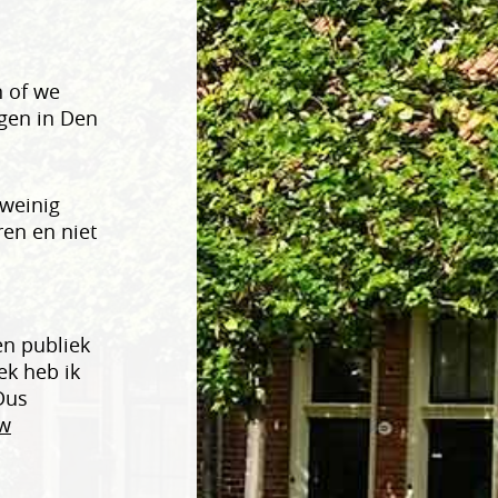
n of we
gen in Den
weinig
ren en niet
en publiek
ek heb ik
Dus
uw