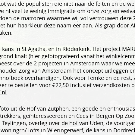
 tot wat de populisten die niet naar de feiten en de w
e nl veel te weinig immigratie om onze zorg en welva
doen de matrozen waarmee wij vol vertrouwen deze Z
et hun haarkleur deze naam eer aan. Als grap door A
aken.
 kans in St Agatha, en in Ridderkerk. Het project MA
 grond knalt (hier gefotografeerd vanaf het winkelcen
eweest over de 2 projecten in Amsterdam waar we mee 
houder Zorg van Amsterdam het concept uitleggen en
nhofboek overhandigen. Ook voor Femke en de rest, 
er te bestellen voor €22,50 inclusief verzendkosten 
.nl
oto uit de Hof van Zutphen, een goede en enthousias
trekkers, geïnteresseerden en Cees in Bergen Op Zoo
 Teylingen, overleg over de hof van Uden, de voortga
woningrn/ lofts in Wieringerwerf, de kans in Dordrecht