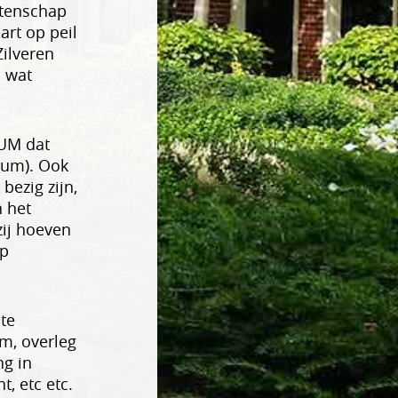
etenschap
art op peil
ilveren
I wat
RUM dat
trum). Ook
bezig zijn,
 het
zij hoeven
op
te
m, overleg
ng in
, etc etc.