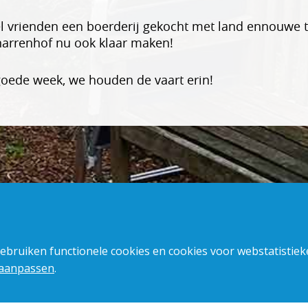
l vrienden een boerderij gekocht met land ennouwe tr
narrenhof nu ook klaar maken!
goede week, we houden de vaart erin!
gebruiken functionele cookies en cookies voor webstatistie
 aanpassen
.