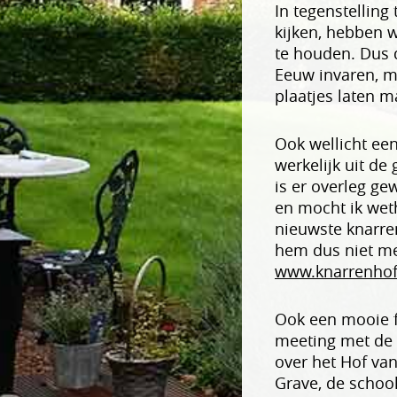
In tegenstelling
kijken, hebben w
te houden. Dus 
Eeuw invaren, m
plaatjes laten m
Ook wellicht een
werkelijk uit de
is er overleg g
en mocht ik wet
nieuwste knarre
hem dus niet me
www.knarrenhof
Ook een mooie f
meeting met de 
over het Hof van
Grave, de school