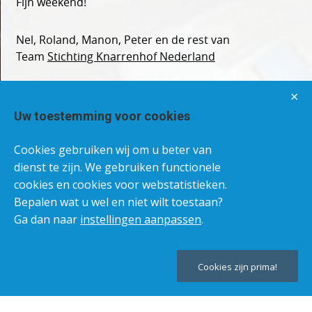
Fijn weekend!
Nel, Roland, Manon, Peter en de rest van
Team
Stichting Knarrenhof Nederland
×
Uw toestemming voor cookies
Cookies gebruiken wij om u beter van
dienst te zijn. We gebruiken functionele
cookies en cookies voor webstatistieken.
Bepalen wat u wel en niet wilt toestaan?
Ga dan naar
instellingen aanpassen
.
Cookies zijn prima!
Teru
naar