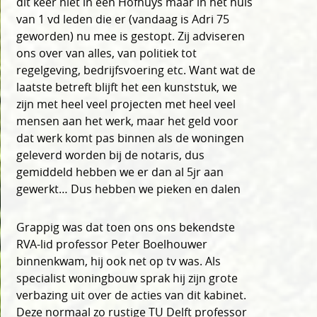
dit keer niet in een Hofhuys maar in het huis
van 1 vd leden die er (vandaag is Adri 75
geworden) nu mee is gestopt. Zij adviseren
ons over van alles, van politiek tot
regelgeving, bedrijfsvoering etc. Want wat de
laatste betreft blijft het een kunststuk, we
zijn met heel veel projecten met heel veel
mensen aan het werk, maar het geld voor
dat werk komt pas binnen als de woningen
geleverd worden bij de notaris, dus
gemiddeld hebben we er dan al 5jr aan
gewerkt… Dus hebben we pieken en dalen
Grappig was dat toen ons ons bekendste
RVA-lid professor Peter Boelhouwer
binnenkwam, hij ook net op tv was. Als
specialist woningbouw sprak hij zijn grote
verbazing uit over de acties van dit kabinet.
Deze normaal zo rustige TU Delft professor