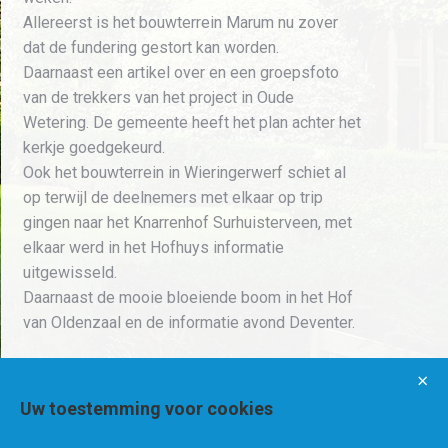
Allereerst is het bouwterrein Marum nu zover
dat de fundering gestort kan worden.
Daarnaast een artikel over en een groepsfoto
van de trekkers van het project in Oude
Wetering. De gemeente heeft het plan achter het
kerkje goedgekeurd.
Ook het bouwterrein in Wieringerwerf schiet al
op terwijl de deelnemers met elkaar op trip
gingen naar het Knarrenhof Surhuisterveen, met
elkaar werd in het Hofhuys informatie
uitgewisseld.
Daarnaast de mooie bloeiende boom in het Hof
van Oldenzaal en de informatie avond Deventer.
×
Uw toestemming voor cookies