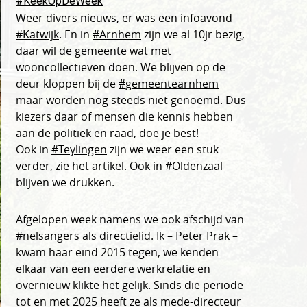
#KeekOpDeWeek
Weer divers nieuws, er was een infoavond
#Katwijk
. En in
#Arnhem
zijn we al 10jr bezig,
daar wil de gemeente wat met
wooncollectieven doen. We blijven op de
deur kloppen bij de
#gemeentearnhem
maar worden nog steeds niet genoemd. Dus
kiezers daar of mensen die kennis hebben
aan de politiek en raad, doe je best!
Ook in
#Teylingen
zijn we weer een stuk
verder, zie het artikel. Ook in
#Oldenzaal
blijven we drukken.
Afgelopen week namens we ook afschijd van
#nelsangers
als directielid. Ik – Peter Prak –
kwam haar eind 2015 tegen, we kenden
elkaar van een eerdere werkrelatie en
overnieuw klikte het gelijk. Sinds die periode
tot en met 2025 heeft ze als mede-directeur