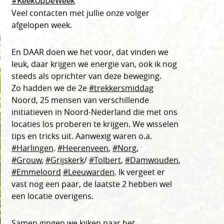
#KeekOpDeWeek
Veel contacten met jullie onze volger
afgelopen week.
En DAAR doen we het voor, dat vinden we
leuk, daar krijgen we energie van, ook ik nog
steeds als oprichter van deze beweging.
Zo hadden we de 2e
#trekkersmiddag
Noord, 25 mensen van verschillende
initiatieven in Noord-Nederland die met ons
locaties los proberen te krijgen. We wisselen
tips en tricks uit. Aanwexig waren o.a.
#Harlingen
.
#Heerenveen
,
#Norg
,
#Grouw
,
#Grijskerk
/
#Tolbert
,
#Damwouden
,
#Emmeloord
#Leeuwarden
. Ik vergeet er
vast nog een paar, de laatste 2 hebben wel
een locatie overigens.
Samen gingen we kijken naar het