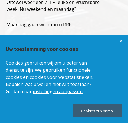
Oftewel weer een ZEER leuke en vruchtbare
week. Nu weekend en maandag?
Maandag gaan we doorrrrRRR
×
Uw toestemming voor cookies
Cookies gebruiken wij om u beter van
dienst te zijn. We gebruiken functionele
cookies en cookies voor webstatistieken.
Bepalen wat u wel en niet wilt toestaan?
Ga dan naar
instellingen aanpassen
.
Cookies zijn prima!
Teru
naar